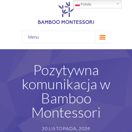
Polski
Menu
Żłobek
O nas
Pozytywna
Dla rodziców
komunikacja w
Blog
Bamboo
Kontakt
Montessori
T: 696 809 642
20 LISTOPADA, 2024